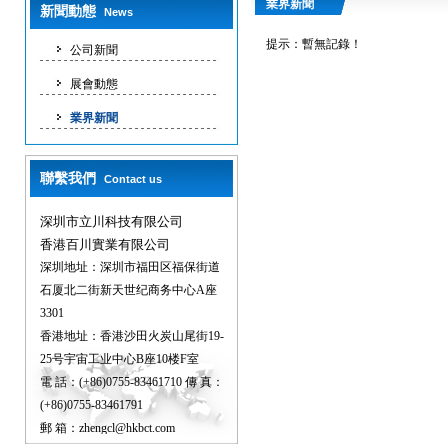
業界新聞
新聞動態
News
提示：暫無記錄！
公司新聞
展會動態
業界新聞
聯繫我們
Contact us
深圳市立川科技有限公司
香港百川實業有限公司
深圳地址：深圳市福田区福保街道
石厦北二街新天世纪商务中心A座
3301
香港地址：香港沙田火炭山尾街19-
25号宇宙工业中心B座10楼F室
電 話：(+86)0755-83461710 傳 真：
(+86)0755-83461791
郵 箱：zhengcl@hkbct.com