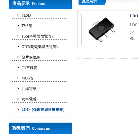
產品展示
產品展示
Product
PESD
LD
LD
TVS管
少、
TSS(半導體放電管)
機、
GDT(陶瓷氣體放電管)
貼片保險絲
二/三極管
MOS管
共模電感
功率電感
LDO（低壓差線性穩壓器）
聯繫我們
Contact us