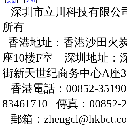
【
返回
】 【
列印
】
深圳市立川科技有限公司
所有
香港地址：香港沙田火炭山
座10楼F室 深圳地址
街新天世纪商务中心A座33
香港電話：00852-35190
83461710 傳真：00852-27
郵箱：zhengcl@hkbct.