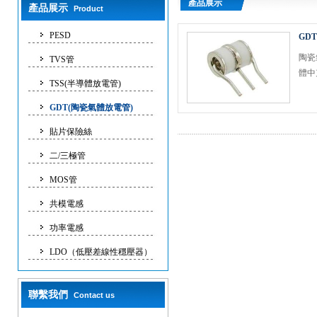
產品展示
產品展示
Product
PESD
GD
陶瓷
TVS管
體中
TSS(半導體放電管)
GDT(陶瓷氣體放電管)
貼片保險絲
二/三極管
MOS管
共模電感
功率電感
LDO（低壓差線性穩壓器）
聯繫我們
Contact us